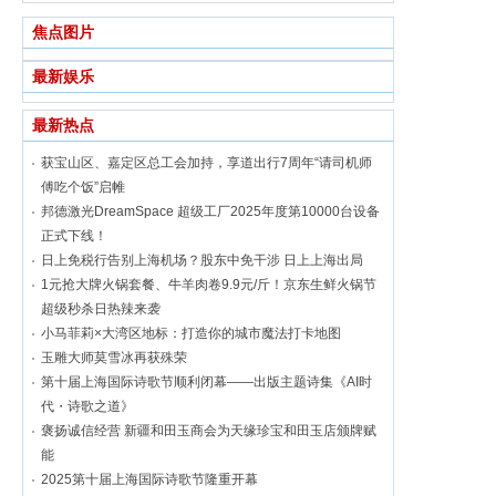
焦点图片
最新娱乐
最新热点
获宝山区、嘉定区总工会加持，享道出行7周年“请司机师
傅吃个饭”启帷
邦德激光DreamSpace 超级工厂2025年度第10000台设备
正式下线！
日上免税行告别上海机场？股东中免干涉 日上上海出局
1元抢大牌火锅套餐、牛羊肉卷9.9元/斤！京东生鲜火锅节
超级秒杀日热辣来袭
小马菲莉×大湾区地标：打造你的城市魔法打卡地图
玉雕大师莫雪冰再获殊荣
第十届上海国际诗歌节顺利闭幕——出版主题诗集《AI时
代・诗歌之道》
褒扬诚信经营 新疆和田玉商会为天缘珍宝和田玉店颁牌赋
能
2025第十届上海国际诗歌节隆重开幕