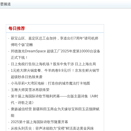
母婴频道
每日推荐
获宝山区、嘉定区总工会加持，享道出行7周年“请司机师
傅吃个饭”启帷
邦德激光DreamSpace 超级工厂2025年度第10000台设备
正式下线！
日上免税行告别上海机场？股东中免干涉 日上上海出局
1元抢大牌火锅套餐、牛羊肉卷9.9元/斤！京东生鲜火锅节
超级秒杀日热辣来袭
小马菲莉×大湾区地标：打造你的城市魔法打卡地图
玉雕大师莫雪冰再获殊荣
第十届上海国际诗歌节顺利闭幕——出版主题诗集《AI时
代・诗歌之道》
褒扬诚信经营 新疆和田玉商会为天缘珍宝和田玉店颁牌赋
能
2025第十届上海国际诗歌节隆重开幕
从枝头到舌尖：容声冰箱助力“安橙”鲜活直达黄金风味