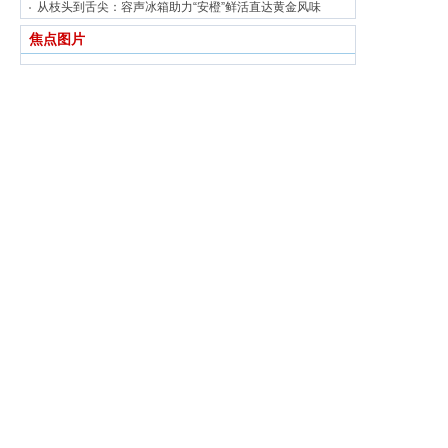
从枝头到舌尖：容声冰箱助力“安橙”鲜活直达黄金风味
焦点图片