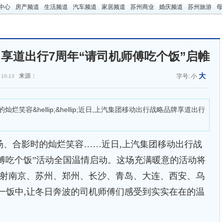
中心
房产频道
生活频道
汽车频道
家居频道
苏州商业
婚庆频道
苏州旅游
享道出行7周年“请司机师傅吃个饭”启帷
大
来源：
字号:
小
 10:13
&hellip;&hellip;近日,上汽集团移动出行战略品牌享道出行
合影时的灿烂笑容……近日,上汽集团移动出行战
师傅吃个饭”活动全国温情启动。这场充满暖意的活动将
辐射南京、苏州、郑州、长沙、青岛、大连、西安、乌
一饭中,让冬日奔波的司机师傅们感受到实实在在的温