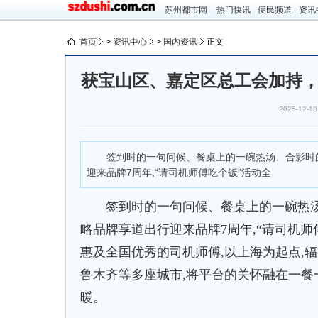
苏州都市网
热门快讯
便民频道
资讯
首页
>
资讯中心
>
国内资讯
正文
获宝山区、嘉定区总工会加持，
2025-12-18
签到时的一句问候、餐桌上的一碗热汤、合影时的灿烂笑容
迎来品牌7周年,“请司机师傅吃个饭”活动全
签到时的一句问候、餐桌上的一碗热汤、
略品牌享道出行迎来品牌7周年,“请司机
惠及全国优秀的司机师傅,以上海为起点,
鲁木齐等多座城市,将平台的关怀融在一餐
暖。