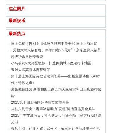
焦点图片
最新娱乐
最新热点
日上免税行告别上海机场？股东中免干涉 日上上海出局
1元抢大牌火锅套餐、牛羊肉卷9.9元/斤！京东生鲜火锅节
超级秒杀日热辣来袭
小马菲莉×大湾区地标：打造你的城市魔法打卡地图
玉雕大师莫雪冰再获殊荣
第十届上海国际诗歌节顺利闭幕——出版主题诗集《AI时
代・诗歌之道》
褒扬诚信经营 新疆和田玉商会为天缘珍宝和田玉店颁牌赋
能
2025第十届上海国际诗歌节隆重开幕
从枝头到舌尖：容声冰箱助力“安橙”鲜活直达黄金风味
2025世界艾滋病日：社会共治，守正创新，多方行动终结
艾滋
香茗为引，产业为媒：武侯区（长三角）营商环境推介活