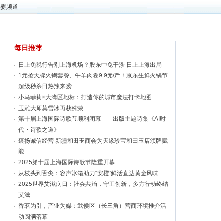
母婴频道
每日推荐
日上免税行告别上海机场？股东中免干涉 日上上海出局
1元抢大牌火锅套餐、牛羊肉卷9.9元/斤！京东生鲜火锅节
超级秒杀日热辣来袭
小马菲莉×大湾区地标：打造你的城市魔法打卡地图
玉雕大师莫雪冰再获殊荣
第十届上海国际诗歌节顺利闭幕——出版主题诗集《AI时
代・诗歌之道》
褒扬诚信经营 新疆和田玉商会为天缘珍宝和田玉店颁牌赋
能
2025第十届上海国际诗歌节隆重开幕
从枝头到舌尖：容声冰箱助力“安橙”鲜活直达黄金风味
2025世界艾滋病日：社会共治，守正创新，多方行动终结
艾滋
香茗为引，产业为媒：武侯区（长三角）营商环境推介活
动圆满落幕