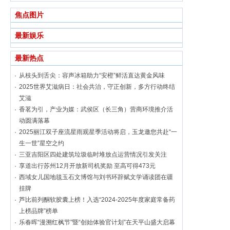
焦点图片
最新娱乐
最新热点
从枝头到舌尖：容声冰箱助力“安橙”鲜活直达黄金风味
2025世界艾滋病日：社会共治，守正创新，多方行动终结
艾滋
香茗为引，产业为媒：武侯区（长三角）营商环境推介活
动圆满落幕
2025丽江双子座流星雨观星季活动将启，玉龙邀您共赴“一
生一世”星空之约
三亚吉阳区四处建筑垃圾临时堆放点运营情况引发关注
享道出行苏州12月开放新司机奖励 至高可得473元
西域女儿国地毯玉石文博馆与刘书环辞赋文学诵读团在疆
挂牌
芦比前列酮软胶囊上榜！入选“2024-2025年度家庭常备药
上榜品牌”榜单
乐春晖“漫溯红枫节”暨“创始体验官计划”在天平山盛大启幕