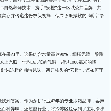
LL自然养鲜技术，携手“安橙”这一区域公共品牌，共
留存并传递这份枝头初摘、似果冻般嫩软的“鲜活”给
果肉里。这果肉含水量高达90%，细腻无渣、酸甜
以上光照、年均16.5℃的气温、超过1000毫米的降
橙”果冻橙的独特风味。离开枝头的“安橙”，该如何守
到答案。作为深耕行业42年的专业冰箱品牌，容声
化百种异味，还超越行业，将冷冻区也做到了主动净味