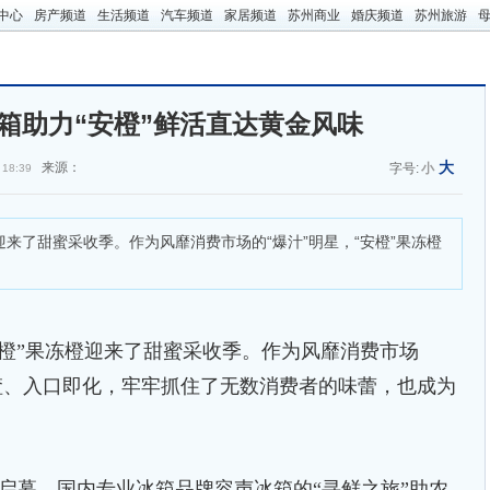
中心
房产频道
生活频道
汽车频道
家居频道
苏州商业
婚庆频道
苏州旅游
箱助力“安橙”鲜活直达黄金风味
大
来源：
字号:
小
 18:39
了甜蜜采收季。作为风靡消费市场的“爆汁”明星，“安橙”果冻橙
”果冻橙迎来了甜蜜采收季。作为风靡消费市场
化渣、入口即化，牢牢抓住了无数消费者的味蕾，也成为
启幕，国内专业冰箱品牌容声冰箱的“寻鲜之旅”助农