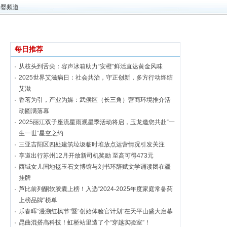
母婴频道
每日推荐
从枝头到舌尖：容声冰箱助力“安橙”鲜活直达黄金风味
2025世界艾滋病日：社会共治，守正创新，多方行动终结
艾滋
香茗为引，产业为媒：武侯区（长三角）营商环境推介活
动圆满落幕
2025丽江双子座流星雨观星季活动将启，玉龙邀您共赴“一
生一世”星空之约
三亚吉阳区四处建筑垃圾临时堆放点运营情况引发关注
享道出行苏州12月开放新司机奖励 至高可得473元
西域女儿国地毯玉石文博馆与刘书环辞赋文学诵读团在疆
挂牌
芦比前列酮软胶囊上榜！入选“2024-2025年度家庭常备药
上榜品牌”榜单
乐春晖“漫溯红枫节”暨“创始体验官计划”在天平山盛大启幕
昆曲混搭高科技！虹桥站里造了个“穿越实验室”！