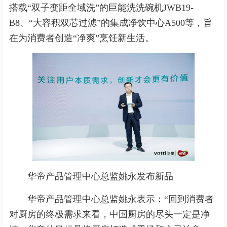
搭载“双子变距全域洗”的巨能洗洗碗机JWB19-
B8、“大容积双芯过滤”的集成净饮中心A500等，旨
在为消费者创造“净爽”烹饪新生活。
华帝产品管理中心总监姚永发布新品
华帝产品管理中心总监姚永表示：“回到消费者
对厨房的终极需求来看，中国厨房的尽头一定是净