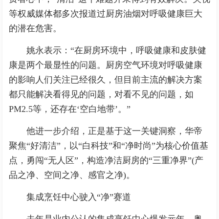
等权威媒体都多次报道过厨房油烟对呼吸健康巨大
的潜在危害。
姚永表示：“在厨房环境中，呼吸健康和皮肤健
康是两个最显性的问题。厨房空气环境对呼吸健康
的影响人们关注已经很久，但目前主流的解决方案
都只能解决看得见的问题，对看不见的问题，如
PM2.5等，还存在‘空白地带’。”
他进一步介绍，正是基于这一关键洞察，华帝
聚焦“好清洁”，以“白科技”和“净时尚”为核心价值基
点，勇闯“无人区”，构造净洁厨房的“三重净界”(产
品之净、空间之净、感官之净)。
集成烹饪中心驶入“净”赛道