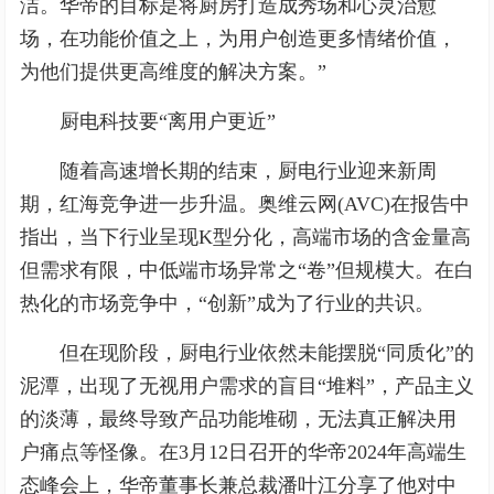
洁。华帝的目标是将厨房打造成秀场和心灵治愈
场，在功能价值之上，为用户创造更多情绪价值，
为他们提供更高维度的解决方案。”
厨电科技要“离用户更近”
随着高速增长期的结束，厨电行业迎来新周
期，红海竞争进一步升温。奥维云网(AVC)在报告中
指出，当下行业呈现K型分化，高端市场的含金量高
但需求有限，中低端市场异常之“卷”但规模大。在白
热化的市场竞争中，“创新”成为了行业的共识。
但在现阶段，厨电行业依然未能摆脱“同质化”的
泥潭，出现了无视用户需求的盲目“堆料”，产品主义
的淡薄，最终导致产品功能堆砌，无法真正解决用
户痛点等怪像。在3月12日召开的华帝2024年高端生
态峰会上，华帝董事长兼总裁潘叶江分享了他对中