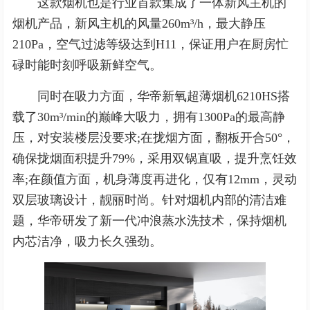
这款烟机也是行业首款集成了一体新风主机的
烟机产品，新风主机的风量260m³/h，最大静压
210Pa，空气过滤等级达到H11，保证用户在厨房忙
碌时能时刻呼吸新鲜空气。
同时在吸力方面，华帝新氧超薄烟机6210HS搭
载了30m³/min的巅峰大吸力，拥有1300Pa的最高静
压，对安装楼层没要求;在拢烟方面，翻板开合50°，
确保拢烟面积提升79%，采用双锅直吸，提升烹饪效
率;在颜值方面，机身薄度再进化，仅有12mm，灵动
双层玻璃设计，靓丽时尚。针对烟机内部的清洁难
题，华帝研发了新一代冲浪蒸水洗技术，保持烟机
内芯洁净，吸力长久强劲。