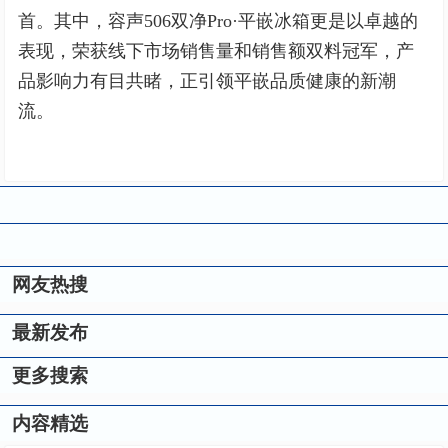
首。其中，容声506双净Pro·平嵌冰箱更是以卓越的
表现，荣获线下市场销售量和销售额双料冠军，产
品影响力有目共睹，正引领平嵌品质健康的新潮
流。
网友热搜
最新发布
更多搜索
内容精选