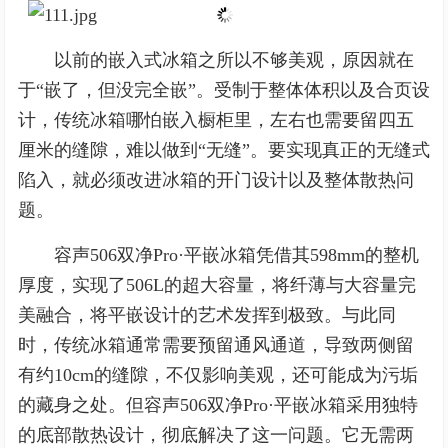
以前的嵌入式冰箱之所以不够美观，原因就在
于“嵌了，但没完全嵌”。受制于整体体积以及合页设
计，传统冰箱哪怕嵌入橱柜里，左右也需要留四五
厘米的缝隙，难以做到“无缝”。要实现真正的无缝式
陷入，就必须改进冰箱的开门设计以及整体散热问
题。
容声506双净Pro·平嵌冰箱凭借其598mm的整机
厚度，实现了506L的超大容量，将纤薄与大容量完
美融合，将平嵌设计的艺术发挥到极致。与此同
时，传统冰箱通常需要预留通风通道，导致两侧留
有约10cm的缝隙，不仅影响美观，还可能成为污垢
的藏身之处。但容声506双净Pro·平嵌冰箱采用独特
的底部散热设计，彻底解决了这一问题。它无需两