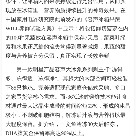
条件，让冰箱内的果蔬持续进行光合作用，从而实
现放在冰箱里，营养物质持续提升的神奇效果。在
中国家用电器研究院此前发布的《容声冰箱果蔬
WILL养鲜试验方案》中显示：将包括鲜切菠萝在内
的100种果蔬放在容声冰箱中保存7天后，蔬菜叶绿
素和水果还原糖的流失均得到显著减缓，果蔬的甜
度与营养被充分保留，真正实现了长效养鲜。
另一款明星产品容声大冰象系列则主打“冻得
多、冻得透、冻得净”。其超大的内部空间可轻松装
下85只整鸡。完美适配现代家庭仓储式采购、多口
之家囤货等核心需求。而-36℃冰封锁鲜技术能让食
材通过最大冰晶生成带的时间缩短53%，形成的冰晶
极小，不刺破细胞结构，解冻后汁液与营养得以最
大程度保留。据介绍，三文鱼冷冻30天后解冻，
DHA脑黄金保留率高达90%以上。