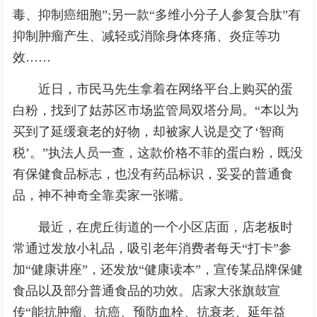
毒、抑制癌细胞”;另一款“多维小分子人参复合肽”有
抑制肿瘤产生、减轻或消除身体疼痛、炎症等功
效……
近日，市民马先生拿着在网络平台上购买的蛋
白粉，找到了姑苏区市场监管局双塔分局。“本以为
买到了延缓衰老的好物，却被家人说是交了‘智商
税’。”执法人员一查，这款价格不菲的蛋白粉，既没
有保健食品标志，也没有药品标识，妥妥的普通食
品，神不神奇全靠卖家一张嘴。
最近，在虎丘街道的一个小区店面，店老板时
常通过发放小礼品，吸引老年消费者每天“打卡”参
加“健康讲座”，还发放“健康读本”，宣传某品牌保健
食品以及部分普通食品的功效。店家大张旗鼓宣
传“能抗肿瘤、抗癌、预防血栓、抗衰老、延年益