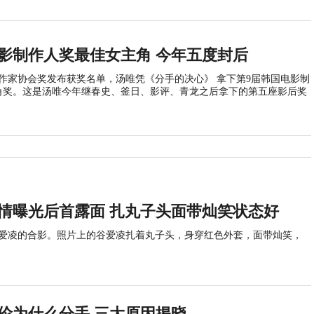
影制作人奖最佳女主角 今年五度封后
制作家协会奖发布获奖名单，汤唯凭《分手的决心》 拿下第9届韩国电影制
角奖。这是汤唯今年继春史、釜日、影评、青龙之后拿下的第五座影后奖
情曝光后首露面 扎丸子头面带灿笑状态好
谷爱凌的合影。照片上的谷爱凌扎着丸子头，身穿红色外套，面带灿笑，
伦为什么分手 三大原因揭晓