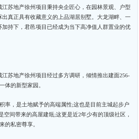
江苏地产徐州项目秉持央企匠心，在园林景观、户型
琢出真正具有收藏意义的上品湖居别墅。大龙湖畔、一
环加持下，君邑项目已经成为当下高净值人群置业的优
苏地产徐州项目经过多方调研，倾情推出建面256-
为一体的新型家园。
率，是土地赋予的高端属性;这也是目前主城起步户
墅，是空间带来的高屋建瓴;这更是近2年少有的顶级社区，
带来的私密尊享。