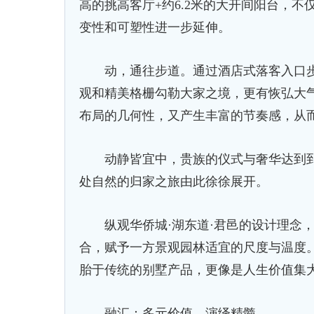
高的挑高客厅+约6.2米的大开间阳台，
变性和可塑性进一步延伸。
动，通往步道。通过酒店式落客入口步
观和精美格栅勾勒大家之境，更有恢弘大
布局的几何性，又产生丰富的节奏感，从
动静皆宜中，贵族的仪式与奢华达到到
处自然的归家之旅由此徐徐展开。
纵观华侨城·湖东道·君邑的设计理念，
合，赋予一方景观园林适宜的尺度与温度
胎于传统的别墅产品，更像是人生价值集
融汇：多元价值，演绎精髓