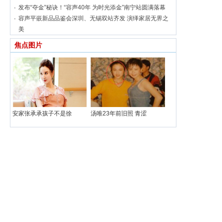
发布“夺金”秘诀！“容声40年 为时光添金”南宁站圆满落幕
容声平嵌新品品鉴会深圳、无锡双站齐发 演绎家居无界之
美
焦点图片
安家张承承孩子不是徐
汤唯23年前旧照 青涩