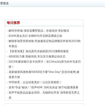
母婴频道
每日推荐
​解码华侨城·湖东道叠墅新品：价值加持 美好敬呈
818年度会员日 全棉时代开启棉花溯源之旅
解锁多场景穿搭体验 民族服装定制品牌隆庆祥发布2023秋
冬新品
【荣誉加冕】海信真空冰箱斩获2023沸腾质量奖
AEKE轻力量:突破传统,专注东方健康运动生态
2023年建设银行龙卡信用卡：在ChinaJoy里为你补充多巴
胺！
居家健身风潮来袭!AEKE轻力量“One Day”,告别冷板凳,健
身更方便
华羽体育，让运动更美好！让社区更精彩！
发布“夺金”秘诀！“容声40年 为时光添金”南宁站圆满落幕
容声平嵌新品品鉴会深圳、无锡双站齐发 演绎家居无界之
美