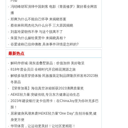
约会
冯绍峰胡军演绎中国刺客 电影《青面修罗》聚好看全网首
播
郑爽为什么不能自己怀孕 来揭晓答案
蔡依林和周杰伦为什么分手 三大原因揭晓
刘嘉玲梁朝伟不孕 与这个脱离不了
朱茵为什么嫁给黄贯中 来揭晓真相？
谷爱凌称已信仰佛教 具体事件详情是怎样的?
最新热点
​解码华侨城·湖东道叠墅新品：价值加持 美好敬呈
818年度会员日 全棉时代开启棉花溯源之旅
解锁多场景穿搭体验 民族服装定制品牌隆庆祥发布2023秋
冬新品
【荣誉加冕】海信真空冰箱斩获2023沸腾质量奖
AEKE轻力量:突破传统,专注东方健康运动生态
2023年建设银行龙卡信用卡：在ChinaJoy里为你补充多巴
胺！
居家健身风潮来袭!AEKE轻力量“One Day”,告别冷板凳,健
身更方便
华羽体育，让运动更美好！让社区更精彩！