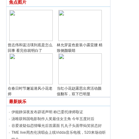
焦点图片
曾志伟和蓝洁瑛到底是怎么
林允穿蓝色套装小露蛮腰 精
回事 看完你就明白了
致侧颜吸睛
在春日时节邂逅港风小花老
当红小花赵露思出席活动颜
师
值翻车，双下巴明显
最新娱乐
伊能静深夜发布辟谣声明 称已委托律师取证
汤唯获韩国电影制作人奖最佳女主角 今年五度封后
谷爱凌疑似恋情曝光后首露面 扎丸子头面带灿笑状态好
TME live周杰伦演唱会上线Vidda音乐电视，520来场动听