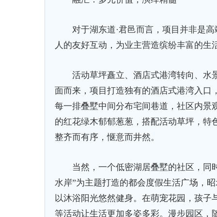
对于湖东道·君邑而言，项目并非是高端
人的友好互动，为业主营造缤纷丰富的生
活动草坪矗立、酒店式港湾转向、水景层
面而来，项目打造独有的酒店式港湾入口，
每一排叠墅中间分布宅间巷道，社区内景
的红花绿木郁郁葱葱，搭配活动草坪，特
整齐而有序，惬意而井然。
当然，一个低密湖居叠墅的社区，同时
水岸”为主题打造的都会度假生活广场，
以沐浴阳光悠然健身。在萌宠花园，孩子与
等活动让生活更加多姿多彩。漫步园区，