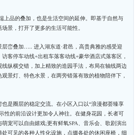
上品的叠加，也是生活空间的延伸。即基于自然与
活场景，打开了更多的生活可能性。
峦叠加….. 进入湖东道·君邑，高贵典雅的感受迎
访客停车动线+出租车落客动线+豪华酒店式落客区，
观线纵横交错，加上精致的造园手法，布局在轴线两边
色观景灯、特色水景，在两旁错落有致的植物陪伴下，
也是圈层的稳定交流。在小区入口以“浪漫都荟臻享
昭示性的前沿设计更加令人神往。在健身花园，长者可
萌宠可以自由嬉戏;更有鲜氧SPA、音乐会、歌剧演出
随处可见的各种人性化设施，点缀各处的休闲座椅，细