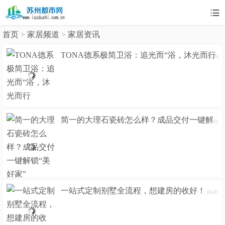

首页
>
家居频道
>
家居资讯
TONA德系极简卫浴：追光而“浴，沐光而行
07-24
简一的大理石瓷砖怎么样？成品交付一键解
09-21
锁“美好家”
一站式定制别墅全流程，想建房的收好！
09-07